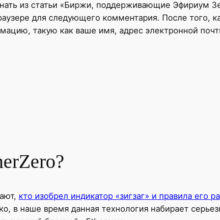
нать из статьи «Биржи, поддерживающие Эфириум Зе
раузере для следующего комментария. После того, к
ацию, такую ​​как ваше имя, адрес электронной почт
herZero?
нают,
кто изобрел индикатор «зигзаг» и правила его р
ко, в наше время данная технология набирает серьез