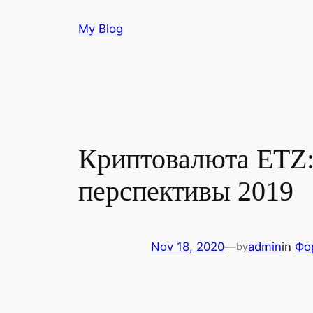
Skip
My Blog
to
content
Криптовалюта ETZ: 
перспективы 2019
Nov 18, 2020
—
admin
in
Фо
by