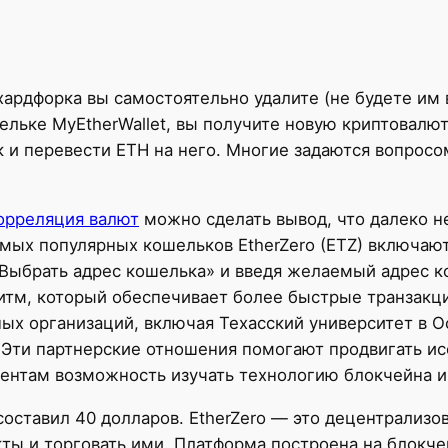
ардфорка вы самостоятельно удалите (не будете им 
ошельке MyEtherWallet, вы получите новую криптовалют
 и перевести ETH на него. Многие задаются вопросо
корреляция валют
можно сделать вывод, что далеко н
мых популярных кошельков EtherZero (ETZ) включают E
«Выбрать адрес кошелька» и введя желаемый адрес к
ритм, который обеспечивает более быстрые транзакц
ных организаций, включая Техасский университет в О
 Эти партнерские отношения помогают продвигать ис
ентам возможность изучать технологию блокчейна и 
 составил 40 долларов. EtherZero — это децентрализо
ты и торговать ими. Платформа построена на блокче