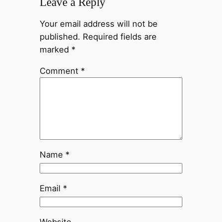
Leave a Reply
Your email address will not be
published.
Required fields are
marked
*
Comment
*
Name
*
Email
*
Website