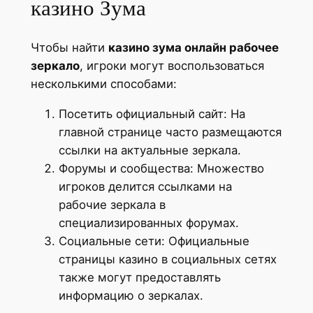
казино Зума
Чтобы найти
казино зума онлайн рабочее
зеркало
, игроки могут воспользоваться
несколькими способами:
Посетить официальный сайт: На
главной странице часто размещаются
ссылки на актуальные зеркала.
Форумы и сообщества: Множество
игроков делится ссылками на
рабочие зеркала в
специализированных форумах.
Социальные сети: Официальные
страницы казино в социальных сетях
также могут предоставлять
информацию о зеркалах.