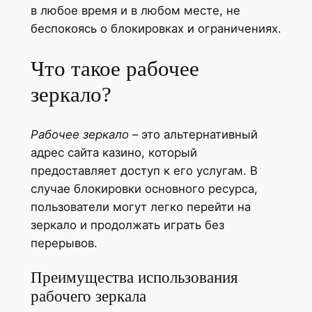
в любое время и в любом месте, не
беспокоясь о блокировках и ограничениях.
Что такое рабочее
зеркало?
Рабочее зеркало
– это альтернативный
адрес сайта казино, который
предоставляет доступ к его услугам. В
случае блокировки основного ресурса,
пользователи могут легко перейти на
зеркало и продолжать играть без
перерывов.
Преимущества использования
рабочего зеркала