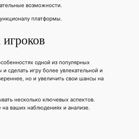
кательные возможности.
 функционалу платформы.
 игроков
особенностях одной из популярных
 и сделать игру более увлекательной и
ереннее, но и увеличить свои шансы на
ывать несколько ключевых аспектов.
е на ваших наблюдениях и анализе.