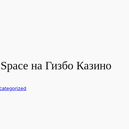
 Space на Гизбо Казино
categorized