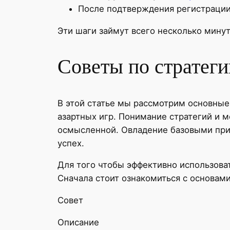
После подтверждения регистрации
Эти шаги займут всего несколько минут
Советы по стратеги
В этой статье мы рассмотрим основные
азартных игр. Понимание стратегий и м
осмысленной. Овладение базовыми прие
успех.
Для того чтобы эффективно использова
Сначала стоит ознакомиться с основами
Совет
Описание