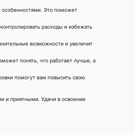
и особенностями. Это поможет
 контролировать расходы и избежать
олнительные возможности и увеличит
оможет понять, что работает лучше, а
ровки помогут вам повысить свою
и и приятными. Удачи в освоении