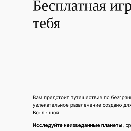
Бесплатная игр
тебя
Вам предстоит путешествие по безгран
увлекательное развлечение создано для
Вселенной.
Исследуйте неизведанные планеты
, с