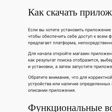
Как скачать прилож
Если вы хотите установить приложение
чтобы обеспечить себе доступ к всем 
предлагает платформа, непосредственн
Для начала откройте магазин приложен
как результат поиска отобразится, выб
и установки, а затем запустите прилож
Обратите внимание, что для корректн
устройства или наличие определенных п
описании приложения.
Функциональные во