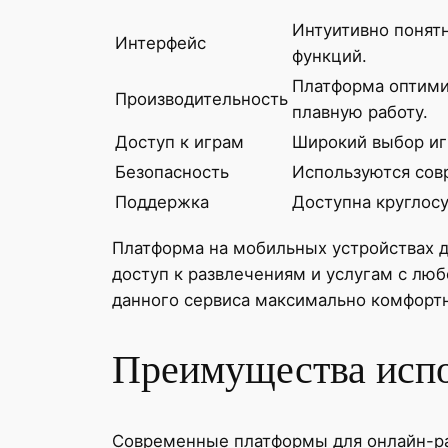
Интуитивно понят
Интерфейс
функций.
Платформа оптимиз
Производительность
плавную работу.
Доступ к играм
Широкий выбор иг
Безопасность
Используются сов
Поддержка
Доступна круглос
Платформа на мобильных устройствах д
доступ к развлечениям и услугам с лю
данного сервиса максимально комфорт
Преимущества испо
Современные платформы для онлайн-раз