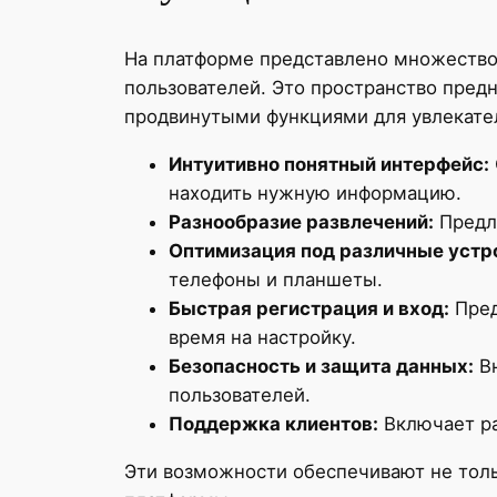
На платформе представлено множество
пользователей. Это пространство предн
продвинутыми функциями для увлекате
Интуитивно понятный интерфейс:
находить нужную информацию.
Разнообразие развлечений:
Предла
Оптимизация под различные устр
телефоны и планшеты.
Быстрая регистрация и вход:
Пред
время на настройку.
Безопасность и защита данных:
Вн
пользователей.
Поддержка клиентов:
Включает ра
Эти возможности обеспечивают не тольк