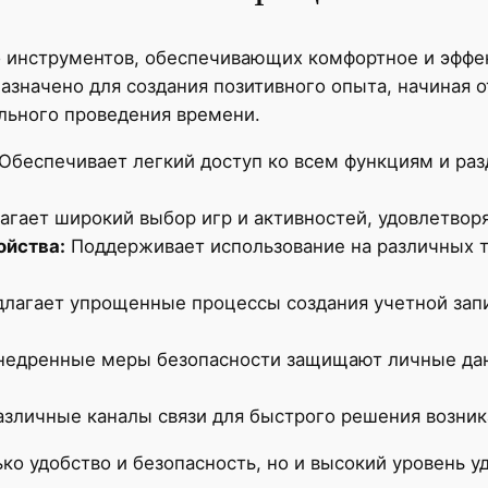
 инструментов, обеспечивающих комфортное и эффе
азначено для создания позитивного опыта, начиная о
льного проведения времени.
Обеспечивает легкий доступ ко всем функциям и раз
гает широкий выбор игр и активностей, удовлетво
ойства:
Поддерживает использование на различных т
лагает упрощенные процессы создания учетной запис
едренные меры безопасности защищают личные да
зличные каналы связи для быстрого решения возни
о удобство и безопасность, но и высокий уровень у