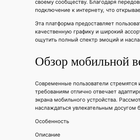
своему сообществу. Благодаря передов
подключение к интернету, что открыва
Эта платформа предоставляет пользова
качественную графику и широкий ассор
ощутить полный спектр эмоций и наслаж
Обзор мобильной в
Современные пользователи стремятся 
требованиям отлично отвечает адаптир
экрана мобильного устройства. Рассмо
наслаждаться увлекательным досугом б
Особенность
Описание