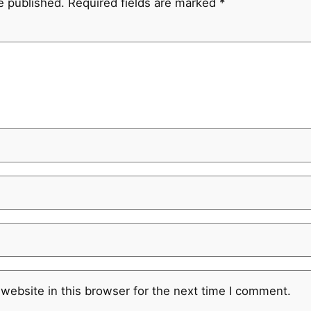
e published.
Required fields are marked
*
website in this browser for the next time I comment.