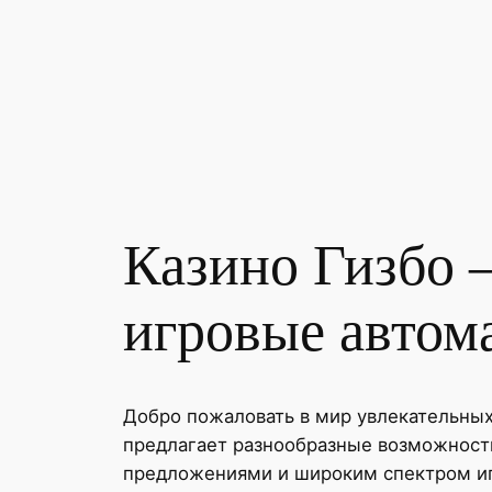
Казино Гизбо 
игровые автома
Добро пожаловать в мир увлекательных
предлагает разнообразные возможности
предложениями и широким спектром игр