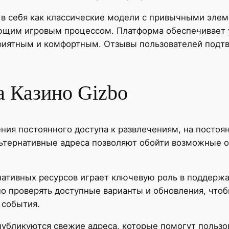
 себя как классические модели с привычными элеме
ющим игровым процессом. Платформа обеспечивает 
приятным и комфортным. Отзывы пользователей подт
а Казино Gizbo
ения постоянного доступа к развлечениям, на постоя
льтернативные адреса позволяют обойти возможные 
нативных ресурсов играет ключевую роль в поддерж
о проверять доступные варианты и обновления, чтоб
 события.
публикуются свежие адреса, которые помогут пользо