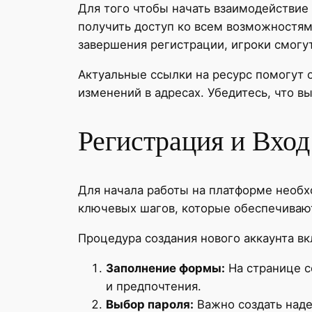
Для того чтобы начать взаимодействие 
получить доступ ко всем возможностям
завершения регистрации, игроки смогу
Актуальные ссылки на ресурс помогут 
изменений в адресах. Убедитесь, что 
Регистрация и Вход
Для начала работы на платформе необх
ключевых шагов, которые обеспечиваю
Процедура создания нового аккаунта в
Заполнение формы:
На странице с
и предпочтения.
Выбор пароля:
Важно создать наде