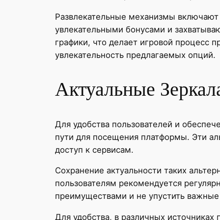
Развлекательные механизмы включают в
увлекательными бонусами и захватыва
графики, что делает игровой процесс 
увлекательность предлагаемых опций.
Актуальные Зеркал
Для удобства пользователей и обеспеч
пути для посещения платформы. Эти а
доступ к сервисам.
Сохранение актуальности таких альтер
пользователям рекомендуется регулярн
преимуществами и не упустить важные
Для удобства, в различных источниках 