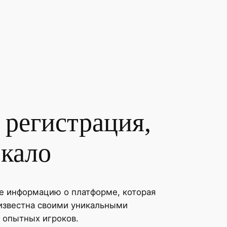
 регистрация,
ркало
те информацию о платформе, которая
 известна своими уникальными
и опытных игроков.