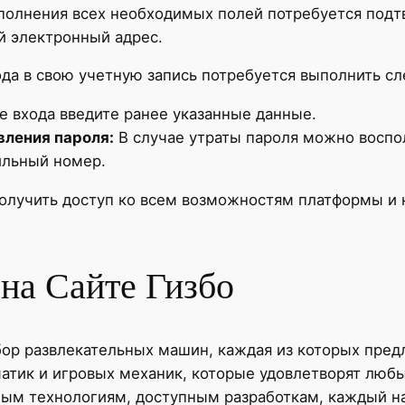
полнения всех необходимых полей потребуется под
й электронный адрес.
ода в свою учетную запись потребуется выполнить с
е входа введите ранее указанные данные.
вления пароля:
В случае утраты пароля можно воспо
ильный номер.
получить доступ ко всем возможностям платформы и н
на Сайте Гизбо
ор развлекательных машин, каждая из которых пред
атик и игровых механик, которые удовлетворят люб
м технологиям, доступным разработкам, каждый най