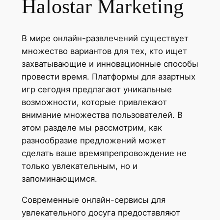
Halostar Marketing
В мире онлайн-развлечений существует
множество вариантов для тех, кто ищет
захватывающие и инновационные способы
провести время. Платформы для азартных
игр сегодня предлагают уникальные
возможности, которые привлекают
внимание множества пользователей. В
этом разделе мы рассмотрим, как
разнообразие предложений может
сделать ваше времяпрепровождение не
только увлекательным, но и
запоминающимся.
Современные онлайн-сервисы для
увлекательного досуга предоставляют