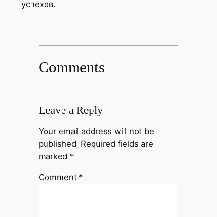
успехов.
Comments
Leave a Reply
Your email address will not be
published.
Required fields are
marked
*
Comment
*