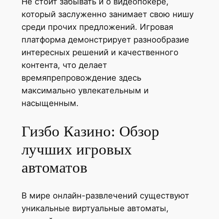
Не стоит забывать и о видеопокере,
который заслуженно занимает свою нишу
среди прочих предложений. Игровая
платформа демонстрирует разнообразие
интересных решений и качественного
контента, что делает
времяпрепровождение здесь
максимально увлекательным и
насыщенным.
Гизбо Казино: Обзор
лучших игровых
автоматов
В мире онлайн-развлечений существуют
уникальные виртуальные автоматы,