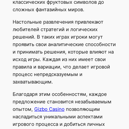
классических фруктовых символов до
сложных фантазийных миров.
Настольные развлечения привлекают
любителей стратегий и логических
решений. В таких играх игроки могут
проявить свои аналитические способности
и принимать решения, которые влияют на
исход игры. Каждая из них имеет свои
правила и вариации, что делает игровой
процесс непредсказуемым и
захватывающим.
Благодаря этим особенностям, каждое
предложение становится незабываемым
опытом,
Gizbo Casino
позволяющим
насладиться уникальными аспектами
игрового процесса и добиться личных