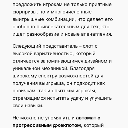
предложить игрокам не только приятные
сюрпризы, но и многочисленные
выигрышные комбинации, что делает его
особенно привлекательным для тех, кто
ищет разнообразие и новые впечатления.
Следующий представитель – слот с
высокой вариативностью, который
отличается запоминающимся дизайном и
уникальной механикой. Благодаря
широкому спектру возможностей для
получения выигрыша, он подходит как
новичкам, так и опытным игрокам,
стремящимся испытать удачу и улучшить
свои навыки.
Не можно не упомянуть и
автомат с
прогрессивным джекпотом
, который