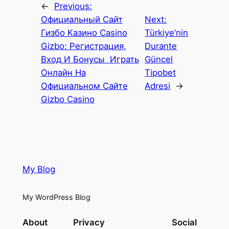
←
Previous:
Официальный Сайт
Next:
Гизбо Казино Casino
Türkiye’nin
Gizbo: Регистрация,
Durante
Вход И Бонусы ️ Играть
Güncel
Онлайн На
Tipobet
Официальном Сайте
Adresi
→
Gizbo Casino
My Blog
My WordPress Blog
About
Privacy
Social