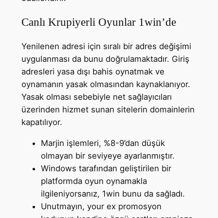
Canlı Krupiyerli Oyunlar 1win’de
Yenilenen adresi için sıralı bir adres değişimi
uygulanması da bunu doğrulamaktadır. Giriş
adresleri yasa dışı bahis oynatmak ve
oynamanın yasak olmasından kaynaklanıyor.
Yasak olması sebebiyle net sağlayıcıları
üzerinden hizmet sunan sitelerin domainlerin
kapatılıyor.
Marjin işlemleri, %8-9’dan düşük
olmayan bir seviyeye ayarlanmıştır.
Windows tarafından geliştirilen bir
platformda oyun oynamakla
ilgileniyorsanız, 1win bunu da sağladı.
Unutmayın, your ex promosyon