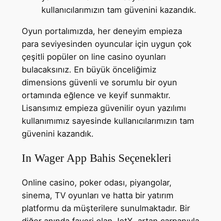
kullanıcılarımızın tam güvenini kazandık.
Oyun portalımızda, her deneyim empieza
para seviyesinden oyuncular için uygun çok
çeşitli popüler on line casino oyunları
bulacaksınız. En büyük önceliğimiz
dimensions güvenli ve sorumlu bir oyun
ortamında eğlence ve keyif sunmaktır.
Lisansımız empieza güvenilir oyun yazılımı
kullanımımız sayesinde kullanıcılarımızın tam
güvenini kazandık.
In Wager App Bahis Seçenekleri
Online casino, poker odası, piyangolar,
sinema, TV oyunları ve hatta bir yatırım
platformu da müşterilere sunulmaktadır. Bir