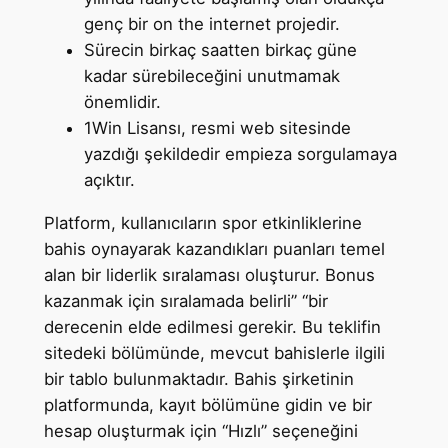
genç bir on the internet projedir.
Sürecin birkaç saatten birkaç güne
kadar sürebileceğini unutmamak
önemlidir.
1Win Lisansı, resmi web sitesinde
yazdığı şekildedir empieza sorgulamaya
açıktır.
Platform, kullanıcıların spor etkinliklerine
bahis oynayarak kazandıkları puanları temel
alan bir liderlik sıralaması oluşturur. Bonus
kazanmak için sıralamada belirli” “bir
derecenin elde edilmesi gerekir. Bu teklifin
sitedeki bölümünde, mevcut bahislerle ilgili
bir tablo bulunmaktadır. Bahis şirketinin
platformunda, kayıt bölümüne gidin ve bir
hesap oluşturmak için “Hızlı” seçeneğini