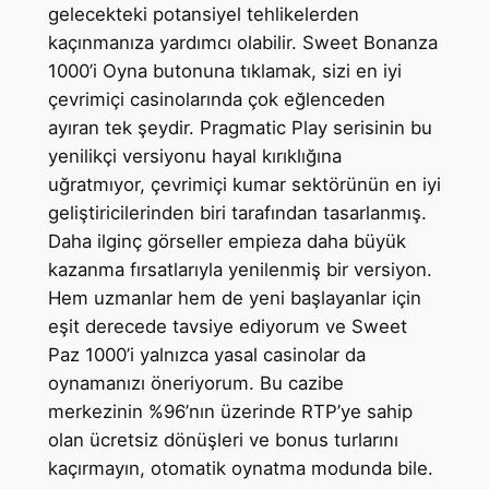
gelecekteki potansiyel tehlikelerden
kaçınmanıza yardımcı olabilir. Sweet Bonanza
1000’i Oyna butonuna tıklamak, sizi en iyi
çevrimiçi casinolarında çok eğlenceden
ayıran tek şeydir. Pragmatic Play serisinin bu
yenilikçi versiyonu hayal kırıklığına
uğratmıyor, çevrimiçi kumar sektörünün en iyi
geliştiricilerinden biri tarafından tasarlanmış.
Daha ilginç görseller empieza daha büyük
kazanma fırsatlarıyla yenilenmiş bir versiyon.
Hem uzmanlar hem de yeni başlayanlar için
eşit derecede tavsiye ediyorum ve Sweet
Paz 1000’i yalnızca yasal casinolar da
oynamanızı öneriyorum. Bu cazibe
merkezinin %96’nın üzerinde RTP’ye sahip
olan ücretsiz dönüşleri ve bonus turlarını
kaçırmayın, otomatik oynatma modunda bile.