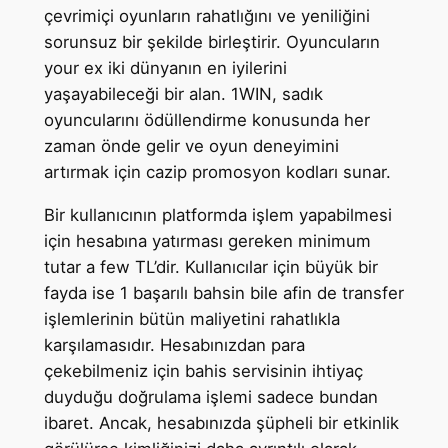
çevrimiçi oyunların rahatlığını ve yeniliğini
sorunsuz bir şekilde birleştirir. Oyuncuların
your ex iki dünyanın en iyilerini
yaşayabileceği bir alan. 1WIN, sadık
oyuncularını ödüllendirme konusunda her
zaman önde gelir ve oyun deneyimini
artırmak için cazip promosyon kodları sunar.
Bir kullanıcının platformda işlem yapabilmesi
için hesabına yatırması gereken minimum
tutar a few TL’dir. Kullanıcılar için büyük bir
fayda ise 1 başarılı bahsin bile afin de transfer
işlemlerinin bütün maliyetini rahatlıkla
karşılamasıdır. Hesabınızdan para
çekebilmeniz için bahis servisinin ihtiyaç
duyduğu doğrulama işlemi sadece bundan
ibaret. Ancak, hesabınızda şüpheli bir etkinlik