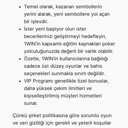
Temel olarak, kazanan sembollerin
yerini alarak, yeni sembollere yol açan
bir işlevdir.
İster yeni başlıyor olun ister
becerilerinizi geliştirmeyi hedefleyin,
1WIN’in kapsamlı eğitim kaynakları poker
yolculuğunuzda değerli bir varlık olabilir.
Özetle, 1WIN’in kullanıcılarına bağlılığı
sadece üst düzey oyunlar ve bahis
seçenekleri sunmakla sınırlı değildir.
VIP Programı genellikle özel bonuslar,
daha yüksek çekim limitleri ve
kişiselleştirilmiş müşteri hizmetleri
sunar.
Çünkü şirket politikasına göre sorumlu oyun
ve veri gizliliği için gerekli ve yeterli koşullar