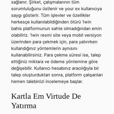
sağlanır. Şirket, çalışmalarının tüm
sorumluluğunu üstlenir ve your ex kullanıcıya
saygı gösterir. Tüm işlevler ve özellikler
herkesçe kullanılabildiğinden ötürü 1win
bahis platformunun sahte olmadığından emin
olabiliriz. 1win resmi site veya mobil versiyon
üzerinden para çekmek için, para yatırırken
kullandığınız yöntemlerin aynısını
kullanabilirsiniz. Para çekme süresi ise, talep
ettiğiniz miktara ve ödeme yöntemine göre
değişebilir. Kullanıcı hesabınız aracılığıyla bir
talep oluşturduktan sonra, platform çalışanları
hemen talebinizi incelemeye başlar.
Kartla Em Virtude De
Yatırma