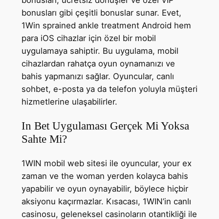
bonusları gibi çeşitli bonuslar sunar. Evet,
1Win sprained ankle treatment Android hem
para iOS cihazlar için özel bir mobil
uygulamaya sahiptir. Bu uygulama, mobil
cihazlardan rahatça oyun oynamanızı ve
bahis yapmanızı sağlar. Oyuncular, canlı
sohbet, e-posta ya da telefon yoluyla müşteri
hizmetlerine ulaşabilirler.
In Bet Uygulaması Gerçek Mi Yoksa
Sahte Mi?
1WIN mobil web sitesi ile oyuncular, your ex
zaman ve the woman yerden kolayca bahis
yapabilir ve oyun oynayabilir, böylece hiçbir
aksiyonu kaçırmazlar. Kısacası, 1WIN’in canlı
casinosu, geleneksel casinoların otantikliği ile