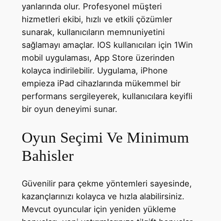
yanlarında olur. Profesyonel müşteri
hizmetleri ekibi, hızlı ve etkili çözümler
sunarak, kullanıcıların memnuniyetini
sağlamayı amaçlar. IOS kullanıcıları için 1Win
mobil uygulaması, App Store üzerinden
kolayca indirilebilir. Uygulama, iPhone
empieza iPad cihazlarında mükemmel bir
performans sergileyerek, kullanıcılara keyifli
bir oyun deneyimi sunar.
Oyun Seçimi Ve Minimum
Bahisler
Güvenilir para çekme yöntemleri sayesinde,
kazançlarınızı kolayca ve hızla alabilirsiniz.
Mevcut oyuncular için yeniden yükleme