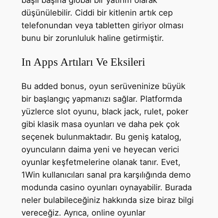
başlı başına global bir yatırım olarak
düşünülebilir. Ciddi bir kitlenin artık cep
telefonundan veya tabletten giriyor olması
bunu bir zorunluluk haline getirmiştir.
In Apps Artıları Ve Eksileri
Bu added bonus, oyun serüveninize büyük
bir başlangıç yapmanızı sağlar. Platformda
yüzlerce slot oyunu, black jack, rulet, poker
gibi klasik masa oyunları ve daha pek çok
seçenek bulunmaktadır. Bu geniş katalog,
oyuncuların daima yeni ve heyecan verici
oyunlar keşfetmelerine olanak tanır. Evet,
1Win kullanıcıları sanal pra karşılığında demo
modunda casino oyunları oynayabilir. Burada
neler bulabileceğiniz hakkında size biraz bilgi
vereceğiz. Ayrıca, online oyunlar