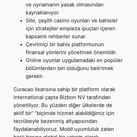
ve oynamanın yasak olmasından
kaynaklanıyor.
Site, çeşitli casino oyunları ve bahisler
için stratejiler empieza ipuçları içeren
kapsamlı rehberler sunar.
Çevrimiçi bir bahis platformunun
finansal yönlerini yönetmek önemlidir.
Online oyunlar uygulamadaki en popüler
bölümlerden biri olduğunu belirtmek
gerekir.
Curacao lisansına sahip bir platform olarak
international çapta Bizbon NV tarafından
yönetiliyor. Bu yüzden diğer ülkelerde de
aktif bir” “biçimde hizmet alabildiğimiz için
tecrübeyle bezenmiş altyapısından
faydalanabiliyoruz. Mobil uyumluluk zaten