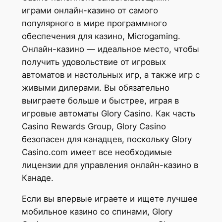
играми онлайн-казино от самого
популярного в мире программного
обеспечения для казино, Microgaming.
Онлайн-казино — идеальное место, чтобы
получить удовольствие от игровых
автоматов и настольных игр, а также игр с
живыми дилерами. Вы обязательно
выиграете больше и быстрее, играя в
игровые автоматы Glory Casino. Как часть
Casino Rewards Group, Glory Casino
безопасен для канадцев, поскольку Glory
Casino.com имеет все необходимые
лицензии для управления онлайн-казино в
Канаде.
Если вы впервые играете и ищете лучшее
мобильное казино со спинами, Glory