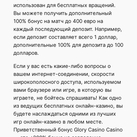
использован для бесплатных вращений.
Вы можете получить дополнительный
100% бонус на матч до 400 евро на
каждый последующий депозит. Например,
если депозит составляет всего 1 доллар,
дополнительные 100% для депозита до 100
долларов.
Если у вас есть какие-либо вопросы о
вашем интернет-соединении, скорости
широкополосного доступа, используемом
вами браузере или игре, в которую вы
играете, не бойтесь спрашивать! Как одно
из ведущих бесплатных онлайн-казино, вы
будете наслаждаться одними из лучших
игр онлайн-казино в любом месте.
Приветственный бонус Glory Casino Casino