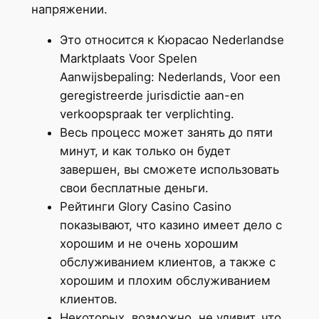
напряжении.
Это относится к Кюрасао Nederlandse
Marktplaats Voor Spelen
Aanwijsbepaling: Nederlands, Voor een
geregistreerde jurisdictie aan-en
verkoopspraak ter verplichting.
Весь процесс может занять до пяти
минут, и как только он будет
завершен, вы сможете использовать
свои бесплатные деньги.
Рейтинги Glory Casino Casino
показывают, что казино имеет дело с
хорошим и не очень хорошим
обслуживанием клиентов, а также с
хорошим и плохим обслуживанием
клиентов.
Некоторых, возможно, не удивит, что