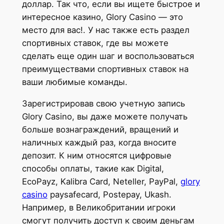
доллар. Так что, если вы ищете быстрое и
интересное казино, Glory Casino — это
место для вас!. У нас также есть раздел
спортивных ставок, где вы можете
сделать еще один шаг и воспользоваться
преимуществами спортивных ставок на
ваши любимые команды.
Зарегистрировав свою учетную запись
Glory Casino, вы даже можете получать
больше вознаграждений, вращений и
наличных каждый раз, когда вносите
депозит. К ним относятся цифровые
способы оплаты, такие как Digital,
EcoPayz, Kalibra Card, Neteller, PayPal,
glory
casino
paysafecard, Postepay, Ukash.
Например, в Великобритании игроки
смогут получить доступ к своим деньгам