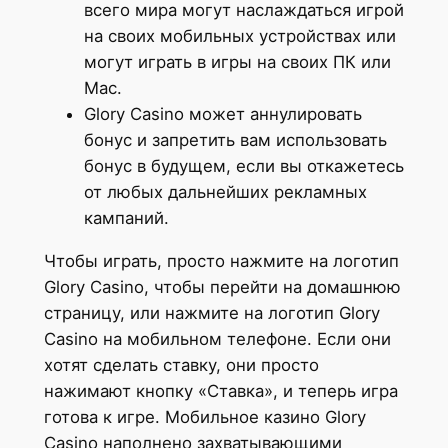
всего мира могут наслаждаться игрой
на своих мобильных устройствах или
могут играть в игры на своих ПК или
Mac.
Glory Casino может аннулировать
бонус и запретить вам использовать
бонус в будущем, если вы откажетесь
от любых дальнейших рекламных
кампаний.
Чтобы играть, просто нажмите на логотип
Glory Casino, чтобы перейти на домашнюю
страницу, или нажмите на логотип Glory
Casino на мобильном телефоне. Если они
хотят сделать ставку, они просто
нажимают кнопку «Ставка», и теперь игра
готова к игре. Мобильное казино Glory
Casino наполнено захватывающими