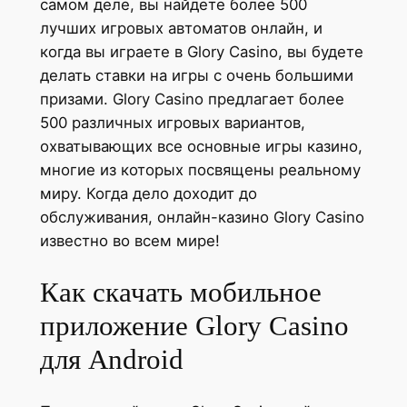
самом деле, вы найдете более 500
лучших игровых автоматов онлайн, и
когда вы играете в Glory Casino, вы будете
делать ставки на игры с очень большими
призами. Glory Casino предлагает более
500 различных игровых вариантов,
охватывающих все основные игры казино,
многие из которых посвящены реальному
миру. Когда дело доходит до
обслуживания, онлайн-казино Glory Casino
известно во всем мире!
Как скачать мобильное
приложение Glory Casino
для Android