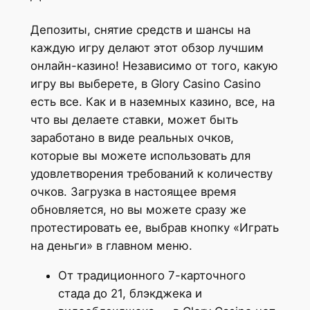
Депозиты, снятие средств и шансы на
каждую игру делают этот обзор лучшим
онлайн-казино! Независимо от того, какую
игру вы выберете, в Glory Casino Casino
есть все. Как и в наземных казино, все, на
что вы делаете ставки, может быть
заработано в виде реальных очков,
которые вы можете использовать для
удовлетворения требований к количеству
очков. Загрузка в настоящее время
обновляется, но вы можете сразу же
протестировать ее, выбрав кнопку «Играть
на деньги» в главном меню.
От традиционного 7-карточного
стада до 21, блэкджека и