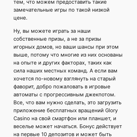
тем, что можем предоставить такие
замечательные игры по такой низкой
цене.
Ну, вы можете играть за наши
собственные призы, а не за призы
игорных домов, но ваши шансы при этом
выше, потому что многие из них основаны
на опыте и других факторах, таких как
сила наших местных команд. А если вам
хочется по-новому взглянуть на старый
фаворит, добро пожаловать в игровые
автоматы с прогрессивным джекпотом.
Все, что вам нужно сделать, это загрузить
приложение бесплатных вращений Glory
Casino на свой смартфон или планшет, и
веселье может начаться. Бонус действует
на первые 10 депозитов и может быть