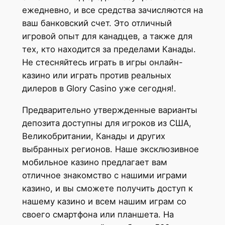
ежедневно, и все средства зачисляются на
ваш банковский счет. Это отличный
игровой опыт для канадцев, а также для
тех, кто находится за пределами Канады.
Не стесняйтесь играть в игры онлайн-
казино или играть против реальных
дилеров в Glory Casino уже сегодня!.
Предварительно утвержденные варианты
депозита доступны для игроков из США,
Великобритании, Канады и других
выбранных регионов. Наше эксклюзивное
мобильное казино предлагает вам
отличное знакомство с нашими играми
казино, и вы сможете получить доступ к
нашему казино и всем нашим играм со
своего смартфона или планшета. На