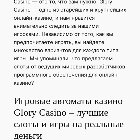
Casino — это то, что вам нужно. Glory
Casino — одно из старейших и крупнейших
онлайн-казино, и нам нравится
внимательно следить за нашими
игроками. Независимо от того, как вы
предпочитаете играть, вы найдете
множество вариантов для каждого типа
игры. Мы упоминали, что предлагаем
слоты от ведущих мировых разработчиков
программного обеспечения для онлайн-
казино?
Игровые автоматы казино
Glory Casino – лучшие
слоты и игры на реальные
деньги