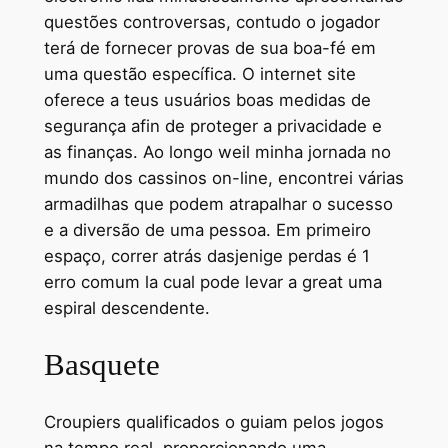
questões controversas, contudo o jogador
terá de fornecer provas de sua boa-fé em
uma questão específica. O internet site
oferece a teus usuários boas medidas de
segurança afin de proteger a privacidade e
as finanças. Ao longo weil minha jornada no
mundo dos cassinos on-line, encontrei várias
armadilhas que podem atrapalhar o sucesso
e a diversão de uma pessoa. Em primeiro
espaço, correr atrás dasjenige perdas é 1
erro comum la cual pode levar a great uma
espiral descendente.
Basquete
Croupiers qualificados o guiam pelos jogos
na tempo real, proporcionando uma