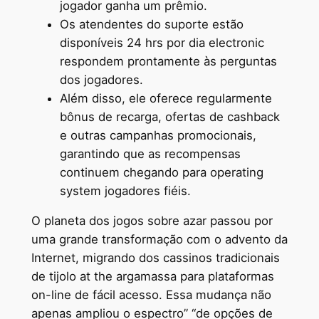
jogador ganha um prêmio.
Os atendentes do suporte estão
disponíveis 24 hrs por dia electronic
respondem prontamente às perguntas
dos jogadores.
Além disso, ele oferece regularmente
bônus de recarga, ofertas de cashback
e outras campanhas promocionais,
garantindo que as recompensas
continuem chegando para operating
system jogadores fiéis.
O planeta dos jogos sobre azar passou por
uma grande transformação com o advento da
Internet, migrando dos cassinos tradicionais
de tijolo at the argamassa para plataformas
on-line de fácil acesso. Essa mudança não
apenas ampliou o espectro” “de opções de