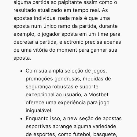
alguma partida ao palpitante assim como o
resultado atualizado em tempo real. As
apostas individual nada mais é que uma
aposta num único ramo da partida, durante
exemplo, o jogador aposta em um time para
decretar a partida, electronic precisa apenas
de uma vitória do moment para ganhar sua
aposta.
Com sua ampla seleção de jogos,
promoções generosas, medidas de
segurança robustas e suporte
excepcional ao usuario, a Mostbet
oferece uma experiência para jogo
inigualável.
Enquanto isso, a new seção de apostas
esportivas abrange alguma variedade
de esportes, como futebol, basquete,