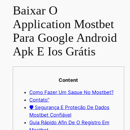
Baixar O
Application Mostbet
Para Google Android
Apk E Ios Grátis
Content
Como Fazer Um Saque No Mostbet?
Contato”
🛡️ Segurança E Proteção De Dados
Mostbet Confiável
Guia Rápido Afin De O Registro Em