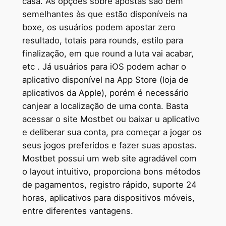
casa. As opções sobre apostas são bem
semelhantes às que estão disponíveis na
boxe, os usuários podem apostar zero
resultado, totais para rounds, estilo para
finalização, em que round a luta vai acabar,
etc . Já usuários para iOS podem achar o
aplicativo disponível na App Store (loja de
aplicativos da Apple), porém é necessário
canjear a localização de uma conta. Basta
acessar o site Mostbet ou baixar u aplicativo
e deliberar sua conta, pra começar a jogar os
seus jogos preferidos e fazer suas apostas.
Mostbet possui um web site agradável com
o layout intuitivo, proporciona bons métodos
de pagamentos, registro rápido, suporte 24
horas, aplicativos para dispositivos móveis,
entre diferentes vantagens.