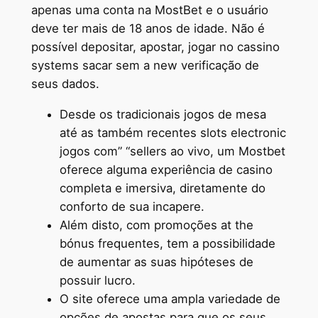
apenas uma conta na MostBet e o usuário
deve ter mais de 18 anos de idade. Não é
possível depositar, apostar, jogar no cassino
systems sacar sem a new verificação de
seus dados.
Desde os tradicionais jogos de mesa
até as também recentes slots electronic
jogos com” “sellers ao vivo, um Mostbet
oferece alguma experiência de casino
completa e imersiva, diretamente do
conforto de sua incapere.
Além disto, com promoções at the
bónus frequentes, tem a possibilidade
de aumentar as suas hipóteses de
possuir lucro.
O site oferece uma ampla variedade de
opções de apostas para que os seus