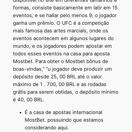
formas, consiste basicamente em latir em 15
eventos, e se hallar pelo menos 9, o jogador
ganha um prêmio. O UFC é a competição
mais famosa das artes marciais, onde os
eventos acontecem em algunos lugares do
mundo, e os jogadores podem apostar em
todos esses eventos na casa para aposta
Mostbet. Para obter o Mostbet bônus de
boas-vindas,” “u jogador deve produzir um
depósito desde 25, 00 BRL até o valor
máximo de 1 . 700, 00 BRL e as rodadas
grátis para serem obtidas, o depósito mínimo
é 40, 00 BRL.
É a casa de apostas internacional
MostBet. possuindo que estamos
considerando aqui.