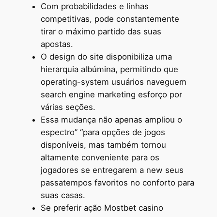
Com probabilidades e linhas
competitivas, pode constantemente
tirar o máximo partido das suas
apostas.
O design do site disponibiliza uma
hierarquia albúmina, permitindo que
operating-system usuários naveguem
search engine marketing esforço por
várias seções.
Essa mudança não apenas ampliou o
espectro” “para opções de jogos
disponíveis, mas também tornou
altamente conveniente para os
jogadores se entregarem a new seus
passatempos favoritos no conforto para
suas casas.
Se preferir ação Mostbet casino