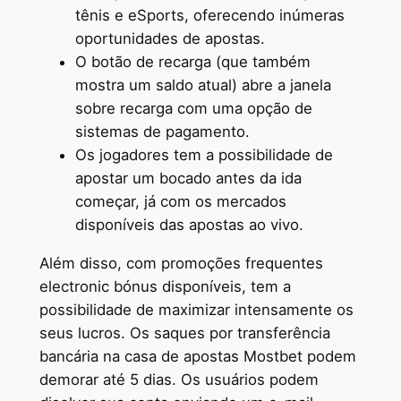
tênis e eSports, oferecendo inúmeras
oportunidades de apostas.
O botão de recarga (que também
mostra um saldo atual) abre a janela
sobre recarga com uma opção de
sistemas de pagamento.
Os jogadores tem a possibilidade de
apostar um bocado antes da ida
começar, já com os mercados
disponíveis das apostas ao vivo.
Além disso, com promoções frequentes
electronic bónus disponíveis, tem a
possibilidade de maximizar intensamente os
seus lucros. Os saques por transferência
bancária na casa de apostas Mostbet podem
demorar até 5 dias. Os usuários podem