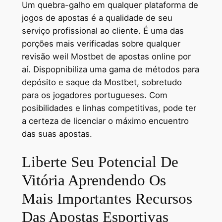
Um quebra-galho em qualquer plataforma de
jogos de apostas é a qualidade de seu
serviço profissional ao cliente. É uma das
porções mais verificadas sobre qualquer
revisão weil Mostbet de apostas online por
aí. Dispopnibiliza uma gama de métodos para
depósito e saque da Mostbet, sobretudo
para os jogadores portugueses. Com
posibilidades e linhas competitivas, pode ter
a certeza de licenciar o máximo encuentro
das suas apostas.
Liberte Seu Potencial De
Vitória Aprendendo Os
Mais Importantes Recursos
Das Apostas Esportivas