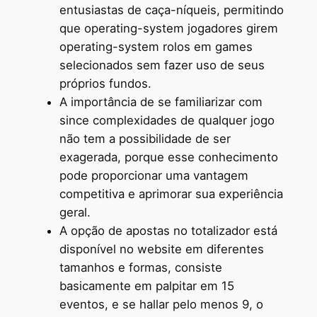
entusiastas de caça-níqueis, permitindo
que operating-system jogadores girem
operating-system rolos em games
selecionados sem fazer uso de seus
próprios fundos.
A importância de se familiarizar com
since complexidades de qualquer jogo
não tem a possibilidade de ser
exagerada, porque esse conhecimento
pode proporcionar uma vantagem
competitiva e aprimorar sua experiência
geral.
A opção de apostas no totalizador está
disponível no website em diferentes
tamanhos e formas, consiste
basicamente em palpitar em 15
eventos, e se hallar pelo menos 9, o