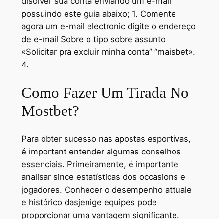
disolver sua conta enviando um e-mail
possuindo este guia abaixo; 1. Comente
agora um e-mail electronic digite o endereço
de e-mail Sobre o tipo sobre assunto
«Solicitar pra excluir minha conta” “maisbet».
4.
Como Fazer Um Tirada No
Mostbet?
Para obter sucesso nas apostas esportivas,
é important entender algumas conselhos
essenciais. Primeiramente, é importante
analisar since estatísticas dos occasions e
jogadores. Conhecer o desempenho attuale
e histórico dasjenige equipes pode
proporcionar uma vantagem significante.