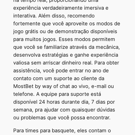
experiência verdadeiramente imersiva e
interativa. Além disso, recomendo
fortemente que você aproveite os modos de
jogo grátis ou de demonstração disponíveis
para muitos jogos. Esses modos permitem
que você se familiarize através da mecânica,
desenvolva estratégias e ganhe experiência
valiosa sem arriscar dinheiro real. Para obter
assistência, você pode entrar no ano de
contato com um suporte ao cliente da
MostBet by way of chat ao vivo, e-mail ou
telefone. A equipe para suporte está
disponível 24 horas durante dia, 7 dias por
semana, pra ajudar com quaisquer dúvidas
ou problemas que você possa encontrar.
Para times para basquete, eles contam o