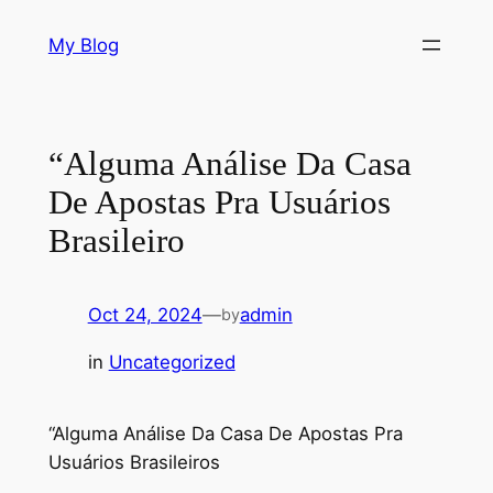
Skip
My Blog
to
content
“Alguma Análise Da Casa
De Apostas Pra Usuários
Brasileiro
Oct 24, 2024
—
admin
by
in
Uncategorized
“Alguma Análise Da Casa De Apostas Pra
Usuários Brasileiros