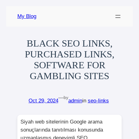
Skip
My Blog
to
content
BLACK SEO LINKS,
PURCHASED LINKS,
SOFTWARE FOR
GAMBLING SITES
—
by
Oct 29, 2024
admin
in
seo-links
Siyah web sitelerinin Google arama
sonuçlarında tanıtılması konusunda
uzmanlaşmış deneyimli SEO