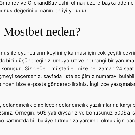
. Gmoney ve ClickandBuy dahil olmak üzere başka ödeme
nus değerini almanın en iyi yoludur.
r Mostbet neden?
s ile oyuncuların keyfini çıkarması için çok çeşitli çevri
bizi düşüneceğinizi umuyoruz ve herhangi bir yardıma iht
e konuşun. Siz değerli müşterilerimize her zaman 24 saat
çmeyi seçerseniz, sayfada listelediğimiz numarayı bulabili
nden bize e-posta gönderebilirsiniz. İngilizce yazışmal
landırıcılık olabilecek dolandırıcılık yazılımlarına karşı 
zsınız. Örneğin, 50$ yatırdıysanız ve bonusunuz 500$’a k
o kartınızda bir bakiye tutmanıza yardımcı olmak için para