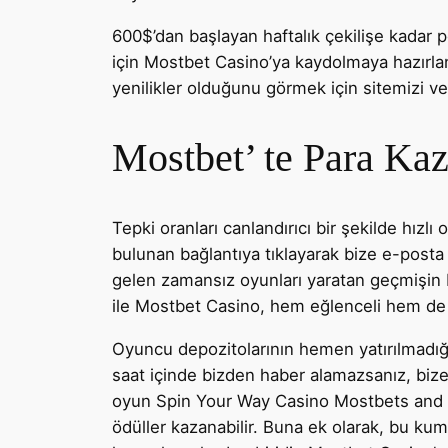
600$’dan başlayan haftalık çekilişe kadar 
için Mostbet Casino’ya kaydolmaya hazırlan
yenilikler olduğunu görmek için sitemizi 
Mostbet’ te Para K
Tepki oranları canlandırıcı bir şekilde hı
bulunan bağlantıya tıklayarak bize e-posta
gelen zamansız oyunları yaratan geçmişin bü
ile Mostbet Casino, hem eğlenceli hem de 
Oyuncu depozitolarının hemen yatırılmadığı
saat içinde bizden haber alamazsanız, bize
oyun Spin Your Way Casino Mostbets and S
ödüller kazanabilir. Buna ek olarak, bu kum