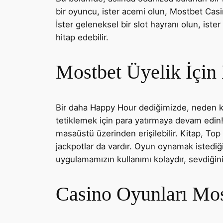
bir oyuncu, ister acemi olun, Mostbet Cas
İster geleneksel bir slot hayranı olun, iste
hitap edebilir.
Mostbet Üyelik İçin 
Bir daha Happy Hour dediğimizde, neden k
tetiklemek için para yatırmaya devam edi
masaüstü üzerinden erişilebilir. Kitap, Top
jackpotlar da vardır. Oyun oynamak istediğ
uygulamamızın kullanımı kolaydır, sevdiğin
Casino Oyunları Mo