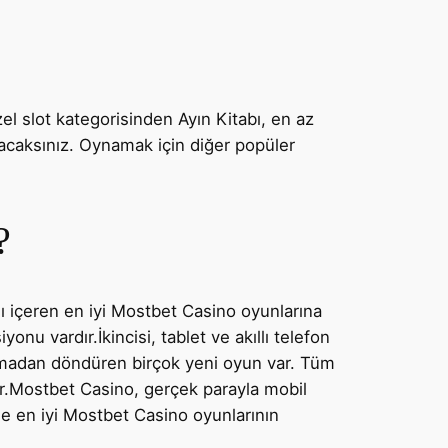
l slot kategorisinden Ayın Kitabı, en az
lacaksınız. Oynamak için diğer popüler
?
nı içeren en iyi Mostbet Casino oyunlarına
u vardır.İkincisi, tablet ve akıllı telefon
ırmadan döndüren birçok yeni oyun var. Tüm
r.Mostbet Casino, gerçek parayla mobil
de en iyi Mostbet Casino oyunlarının