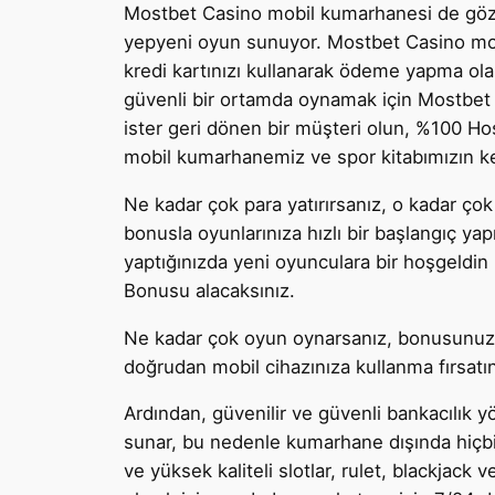
Mostbet Casino mobil kumarhanesi de göz a
yepyeni oyun sunuyor. Mostbet Casino mob
kredi kartınızı kullanarak ödeme yapma ola
güvenli bir ortamda oynamak için Mostbet C
ister geri dönen bir müşteri olun, %100 Ho
mobil kumarhanemiz ve spor kitabımızın keyf
Ne kadar çok para yatırırsanız, o kadar ço
bonusla oyunlarınıza hızlı bir başlangıç y
yaptığınızda yeni oyunculara bir hoşgeld
Bonusu alacaksınız.
Ne kadar çok oyun oynarsanız, bonusunuz iç
doğrudan mobil cihazınıza kullanma fırsat
Ardından, güvenilir ve güvenli bankacılık y
sunar, bu nedenle kumarhane dışında hiçbi
ve yüksek kaliteli slotlar, rulet, blackjack