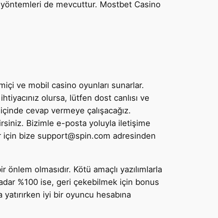
 yöntemleri de mevcuttur. Mostbet Casino
miçi ve mobil casino oyunları sunarlar.
iyacınız olursa, lütfen dost canlısı ve
 içinde cevap vermeye çalışacağız.
rsiniz. Bizimle e-posta yoluyla iletişime
ar için bize support@spin.com adresinden
bir önlem olmasıdır. Kötü amaçlı yazılımlarla
adar %100 ise, geri çekebilmek için bonus
 yatırırken iyi bir oyuncu hesabına