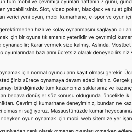
un tüm mobil ve çevrimiçi oyunları haftanın 7 günü, günd
 yapabilirsiniz. Slot, video poker, blackjack ve rulet gib
an verici yeni oyun, mobil kumarhane, e-spor ve oyun içi 
 gerektirmeden hızlı ve kolay oynanmasını sağlayan bir
 için bir oyuna tıklamanız yeterlidir ve çevrimiçi kuma
ak oynanabilir; Karar vermek size kalmış. Aslında, Mostb
o oyunlarından bazılarını ücretsiz olarak deneyebilirsiniz
oynamak için normal oyuncuların kayıt olması gerekir. Üc
stediğiniz sürece oynamaya devam edebilirsiniz. Gerçek 
mayı bitirdiğinizde tüm kazancınızı saklarsınız ve kazançl
madan bedava dönüşler söz konusu olduğunda, öncelikle ik
ktarı. Çevrimiçi kumarhane deneyiminiz, bundan ne kazan
olmasını sağlıyoruz. Masaüstünüzde kumar heyecanınızı 
indeyken oyun oynamak için mobil web sitemize yer işare
rupiyeden canlı olarak oynanan oyunları oynarken eğlenceni