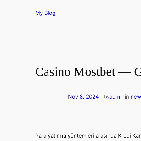
Skip
My Blog
to
content
Casino Mostbet — G
Nov 8, 2024
—
admin
in
new
by
Para yatırma yöntemleri arasında Kredi Kart