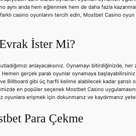
ino aynı anda hem eğlenmek hem de daha fazla kazanmak iç
r farklı casino oyunlarını tercih edin, Mostbet Casino oyun
Evrak İster Mi?
utladığımızı anlayacaksınız. Oynamayı bitirdiğinizde, 
n! Hemen gerçek paralı oyunlar oynamaya başlayabilirsin
 ve Billboard gibi üç harfli kelime alabilecek kadar şanslı
imizde en popüler seçenek Mostbet Casino uygulamasını ak
iz oyunlara erişmek için dokunmanız ve kaydırmanız yeterl
stbet Para Çekme