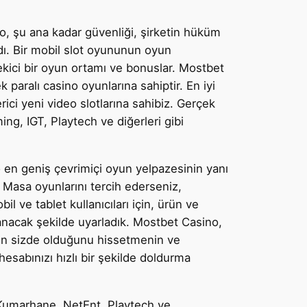
 şu ana kadar güvenliği, şirketin hüküm
adı. Bir mobil slot oyununun oyun
çekici bir oyun ortamı ve bonuslar. Mostbet
 paralı casino oyunlarına sahiptir. En iyi
ici yeni video slotlarına sahibiz. Gerçek
ng, IGT, Playtech ve diğerleri gibi
en geniş çevrimiçi oyun yelpazesinin yanı
 Masa oyunlarını tercih ederseniz,
l ve tablet kullanıcıları için, ürün ve
anacak şekilde uyarladık. Mostbet Casino,
lün sizde olduğunu hissetmenin ve
hesabınızı hızlı bir şekilde doldurma
. Kumarhane, NetEnt, Playtech ve