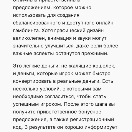
предложением, которое можно
использовать для создания
сбалансированного и доступного онлайн-
гэмблинга. Хотя графический дизайн
великолепен, анимация и звуки могут
значительно улучшиться, даже если более
важные аспекты останутся прежними.
Это легкие деньги, не жалящие кошелек,
и деньги, которые игрок может быстро
конвертировать в реальные деньги. Есть
несколько условий, с которыми вам
необходимо согласиться, чтобы стать
успешным игроком. После этого шага вы
получите приветственное бонусное
предложение, а также регистрационный
код. В результате он хорошо информирует