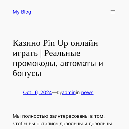
Skip
My Blog
to
content
Казино Pin Up онлайн
играть | Реальные
промокоды, автоматы и
бонусы
Oct 16, 2024
—
admin
in
news
by
Мы полностью заинтересованы в том,
чтобы вы остались довольны и довольны