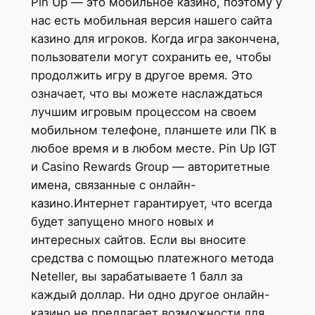
Pin Up — это мобильное казино, поэтому у
нас есть мобильная версия нашего сайта
казино для игроков. Когда игра закончена,
пользователи могут сохранить ее, чтобы
продолжить игру в другое время. Это
означает, что вы можете наслаждаться
лучшим игровым процессом на своем
мобильном телефоне, планшете или ПК в
любое время и в любом месте. Pin Up IGT
и Casino Rewards Group — авторитетные
имена, связанные с онлайн-
казино.Интернет гарантирует, что всегда
будет запущено много новых и
интересных сайтов. Если вы вносите
средства с помощью платежного метода
Neteller, вы зарабатываете 1 балл за
каждый доллар. Ни одно другое онлайн-
казино не предлагает возможности для