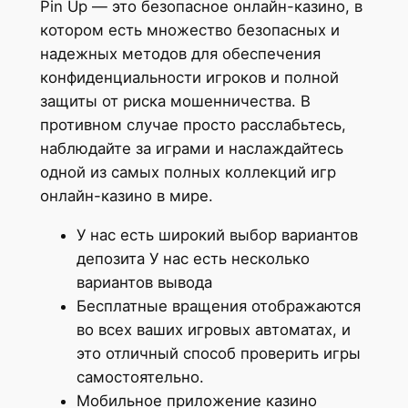
Pin Up — это безопасное онлайн-казино, в
котором есть множество безопасных и
надежных методов для обеспечения
конфиденциальности игроков и полной
защиты от риска мошенничества. В
противном случае просто расслабьтесь,
наблюдайте за играми и наслаждайтесь
одной из самых полных коллекций игр
онлайн-казино в мире.
У нас есть широкий выбор вариантов
депозита У нас есть несколько
вариантов вывода
Бесплатные вращения отображаются
во всех ваших игровых автоматах, и
это отличный способ проверить игры
самостоятельно.
Мобильное приложение казино