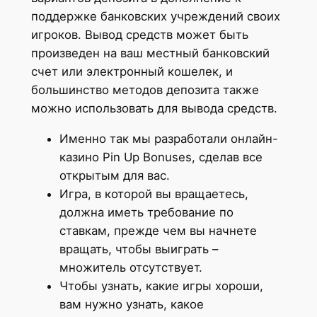
поддержке банковских учреждений своих
игроков. Вывод средств может быть
произведен на ваш местный банковский
счет или электронный кошелек, и
большинство методов депозита также
можно использовать для вывода средств.
Именно так мы разработали онлайн-
казино Pin Up Bonuses, сделав все
открытым для вас.
Игра, в которой вы вращаетесь,
должна иметь требование по
ставкам, прежде чем вы начнете
вращать, чтобы выиграть –
множитель отсутствует.
Чтобы узнать, какие игры хороши,
вам нужно узнать, какое