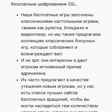
безопасным шифрованием SSL.
Наши бесплатные игры заполнены
классическими настольными играми,
такими как рулетка, блэкджек и
видеопокер, но мы также предлагаем
коллекцию классических бонусных
игр, которые соблазняют и
вознаграждают вас!
И не зря: они интересны и дают
игрокам мгновенный прилив
адреналина.
Их часто предлагают в качестве
утешения новым игрокам, но у нас
есть список лучших сайтов
бесплатных вращений, чтобы вы
могли насладиться тем количеством