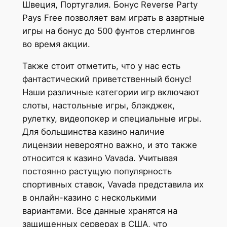
Швеция, Португалия. Бонус Reverse Party
Pays Free позволяет вам играть в азартные
игры на бонус до 500 фунтов стерлингов
во время акции.
Также стоит отметить, что у нас есть
фантастический приветственный бонус!
Наши различные категории игр включают
слоты, настольные игры, блэкджек,
рулетку, видеопокер и специальные игры.
Для большинства казино наличие
лицензии невероятно важно, и это также
относится к казино Vavada. Учитывая
постоянно растущую популярность
спортивных ставок, Vavada представила их
в онлайн-казино с несколькими
вариантами. Все данные хранятся на
защищенных серверах в США, что