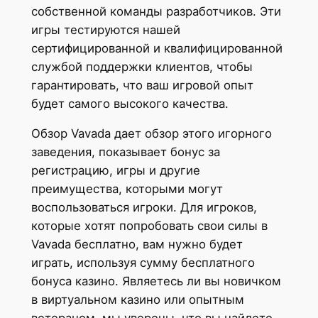
собственной команды разработчиков. Эти
игры тестируются нашей
сертифицированной и квалифицированной
службой поддержки клиентов, чтобы
гарантировать, что ваш игровой опыт
будет самого высокого качества.
Обзор Vavada дает обзор этого игорного
заведения, показывает бонус за
регистрацию, игры и другие
преимущества, которыми могут
воспользоваться игроки. Для игроков,
которые хотят попробовать свои силы в
Vavada бесплатно, вам нужно будет
играть, используя сумму бесплатного
бонуса казино. Являетесь ли вы новичком
в виртуальном казино или опытным