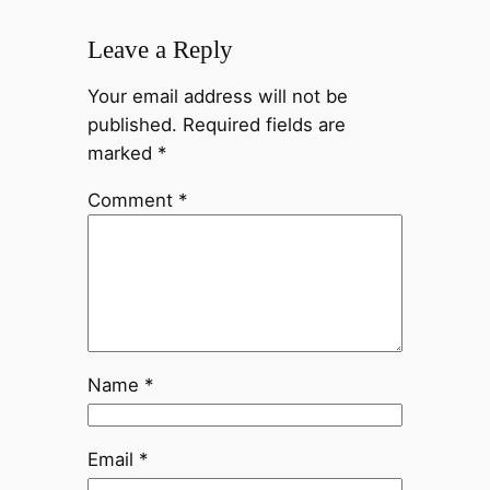
Leave a Reply
Your email address will not be
published.
Required fields are
marked
*
Comment
*
Name
*
Email
*