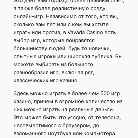
Это дает вам гораздо более плавный опыт,
а также более реалистичную среду
онлайн-игр. Независимо от того, кто вы,
сколько вам лет или с кем вы хотите
играть или против, в Vavada Casino есть
выбор игр, которые понравятся
большинству людей, будь то новички,
опытные игроки или широкая публика. Вы
можете выбирать из большого
разнообразия игр, включая ряд
классических игр казино.
Здесь можно играть в более чем 500 игр
казино, причем в огромное количество из
них можно играть на реальные деньги.
Это может быть что угодно, от телефона,
несовместимого с браузером, до
взломанного ноутбука или компьютера.