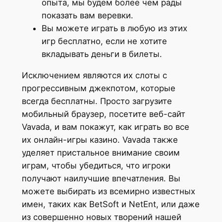
опыта, мы будем более чем рады
показать вам веревки.
Вы можете играть в любую из этих
игр бесплатно, если не хотите
вкладывать деньги в билеты.
Исключением являются их слоты с
прогрессивным джекпотом, которые
всегда бесплатны. Просто загрузите
мобильный браузер, посетите веб-сайт
Vavada, и вам покажут, как играть во все
их онлайн-игры казино. Vavada также
уделяет пристальное внимание своим
играм, чтобы убедиться, что игроки
получают наилучшие впечатления. Вы
можете выбирать из всемирно известных
имен, таких как BetSoft и NetEnt, или даже
из совершенно новых творений нашей