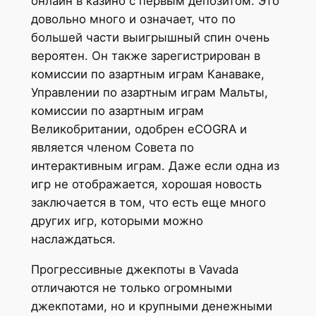
онлайн в казино с первым депозитом. Это
довольно много и означает, что по
большей части выигрышный спин очень
вероятен. Он также зарегистрирован в
комиссии по азартным играм Канаваке,
Управлении по азартным играм Мальты,
комиссии по азартным играм
Великобритании, одобрен eCOGRA и
является членом Совета по
интерактивным играм. Даже если одна из
игр не отображается, хорошая новость
заключается в том, что есть еще много
других игр, которыми можно
наслаждаться.
Прогрессивные джекпоты в Vavada
отличаются не только огромными
джекпотами, но и крупными денежными