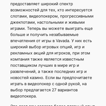
предоставляет широкий спектр
возможностей для тех, кто интересуется
слотами, видеопокером, прогрессивными
джекпотами, настольными и живыми
играми. Теперь вы можете выиграть еще
больше и получить незабываемые
впечатления от игры в Vavada. У них есть
широкий выбор игровых опций, игр и
рекламных акций для игроков, при этом
компания также является известным
поставщиком лучших в мире игр и
развлечений, а также последних игр и
новостей казино. Если вы предпочитаете
играть в видеопокер с одной рукой, на
выбор предлагается 27 вариантов
видеопокера.