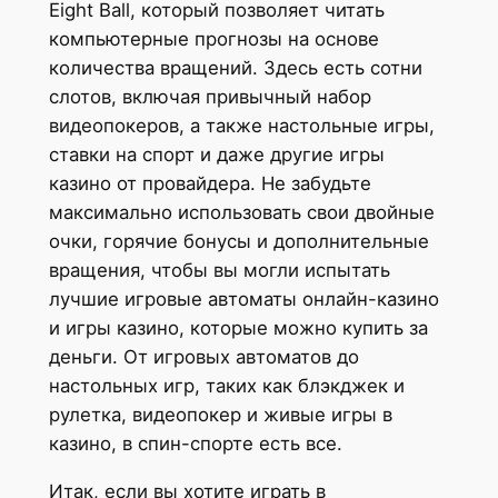
Eight Ball, который позволяет читать
компьютерные прогнозы на основе
количества вращений. Здесь есть сотни
слотов, включая привычный набор
видеопокеров, а также настольные игры,
ставки на спорт и даже другие игры
казино от провайдера. Не забудьте
максимально использовать свои двойные
очки, горячие бонусы и дополнительные
вращения, чтобы вы могли испытать
лучшие игровые автоматы онлайн-казино
и игры казино, которые можно купить за
деньги. От игровых автоматов до
настольных игр, таких как блэкджек и
рулетка, видеопокер и живые игры в
казино, в спин-спорте есть все.
Итак, если вы хотите играть в