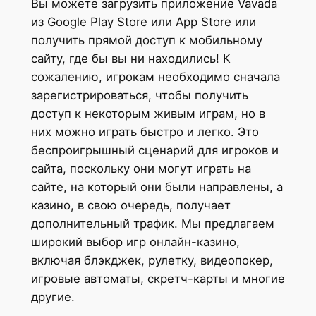
Вы можете загрузить приложение Vavada
из Google Play Store или App Store или
получить прямой доступ к мобильному
сайту, где бы вы ни находились! К
сожалению, игрокам необходимо сначала
зарегистрироваться, чтобы получить
доступ к некоторым живым играм, но в
них можно играть быстро и легко. Это
беспроигрышный сценарий для игроков и
сайта, поскольку они могут играть на
сайте, на который они были направлены, а
казино, в свою очередь, получает
дополнительный трафик. Мы предлагаем
широкий выбор игр онлайн-казино,
включая блэкджек, рулетку, видеопокер,
игровые автоматы, скретч-карты и многие
другие.