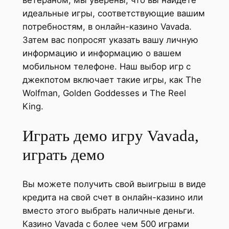
ветераном, мы уверены, что вы найдете
идеальные игры, соответствующие вашим
потребностям, в онлайн-казино Vavada.
Затем вас попросят указать вашу личную
информацию и информацию о вашем
мобильном телефоне. Наш выбор игр с
джекпотом включает такие игры, как The
Wolfman, Golden Goddesses и The Reel
King.
Играть демо игру Vavada,
играть демо
Вы можете получить свой выигрыш в виде
кредита на свой счет в онлайн-казино или
вместо этого выбрать наличные деньги.
Казино Vavada с более чем 500 играми