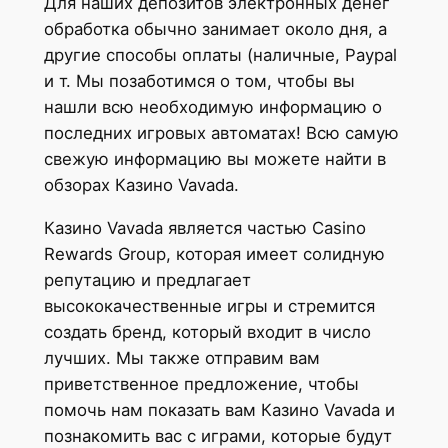
Для наших депозитов электронных денег
обработка обычно занимает около дня, а
другие способы оплаты (наличные, Paypal
и т. Мы позаботимся о том, чтобы вы
нашли всю необходимую информацию о
последних игровых автоматах! Всю самую
свежую информацию вы можете найти в
обзорах Казино Vavada.
Казино Vavada является частью Casino
Rewards Group, которая имеет солидную
репутацию и предлагает
высококачественные игры и стремится
создать бренд, который входит в число
лучших. Мы также отправим вам
приветственное предложение, чтобы
помочь нам показать вам Казино Vavada и
познакомить вас с играми, которые будут