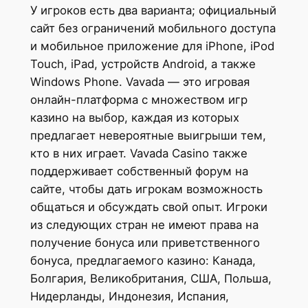
У игроков есть два варианта; официальный
сайт без ограничений мобильного доступа
и мобильное приложение для iPhone, iPod
Touch, iPad, устройств Android, а также
Windows Phone. Vavada — это игровая
онлайн-платформа с множеством игр
казино на выбор, каждая из которых
предлагает невероятные выигрыши тем,
кто в них играет. Vavada Casino также
поддерживает собственный форум на
сайте, чтобы дать игрокам возможность
общаться и обсуждать свой опыт. Игроки
из следующих стран не имеют права на
получение бонуса или приветственного
бонуса, предлагаемого казино: Канада,
Болгария, Великобритания, США, Польша,
Нидерланды, Индонезия, Испания,