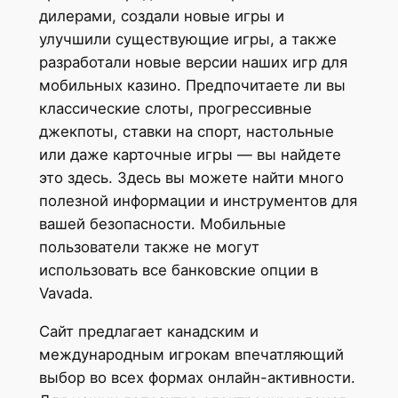
дилерами, создали новые игры и
улучшили существующие игры, а также
разработали новые версии наших игр для
мобильных казино. Предпочитаете ли вы
классические слоты, прогрессивные
джекпоты, ставки на спорт, настольные
или даже карточные игры — вы найдете
это здесь. Здесь вы можете найти много
полезной информации и инструментов для
вашей безопасности. Мобильные
пользователи также не могут
использовать все банковские опции в
Vavada.
Сайт предлагает канадским и
международным игрокам впечатляющий
выбор во всех формах онлайн-активности.