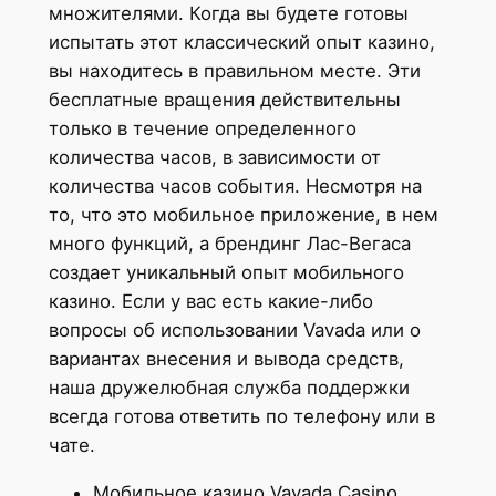
множителями. Когда вы будете готовы
испытать этот классический опыт казино,
вы находитесь в правильном месте. Эти
бесплатные вращения действительны
только в течение определенного
количества часов, в зависимости от
количества часов события. Несмотря на
то, что это мобильное приложение, в нем
много функций, а брендинг Лас-Вегаса
создает уникальный опыт мобильного
казино. Если у вас есть какие-либо
вопросы об использовании Vavada или о
вариантах внесения и вывода средств,
наша дружелюбная служба поддержки
всегда готова ответить по телефону или в
чате.
Мобильное казино Vavada Casino