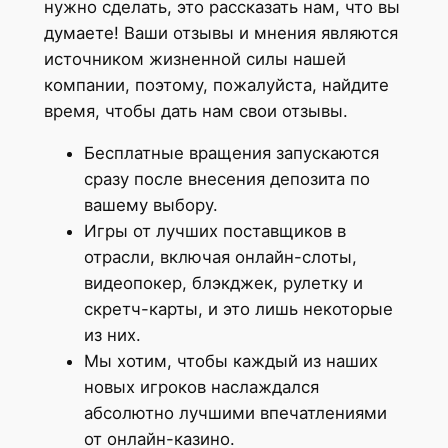
нужно сделать, это рассказать нам, что вы
думаете! Ваши отзывы и мнения являются
источником жизненной силы нашей
компании, поэтому, пожалуйста, найдите
время, чтобы дать нам свои отзывы.
Бесплатные вращения запускаются
сразу после внесения депозита по
вашему выбору.
Игры от лучших поставщиков в
отрасли, включая онлайн-слоты,
видеопокер, блэкджек, рулетку и
скретч-карты, и это лишь некоторые
из них.
Мы хотим, чтобы каждый из наших
новых игроков наслаждался
абсолютно лучшими впечатлениями
от онлайн-казино.