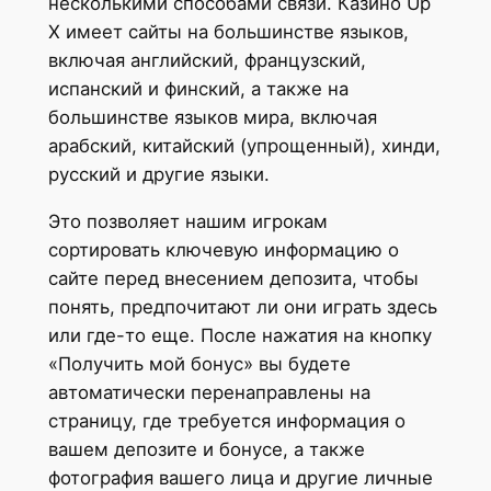
несколькими способами связи. Казино Up
X имеет сайты на большинстве языков,
включая английский, французский,
испанский и финский, а также на
большинстве языков мира, включая
арабский, китайский (упрощенный), хинди,
русский и другие языки.
Это позволяет нашим игрокам
сортировать ключевую информацию о
сайте перед внесением депозита, чтобы
понять, предпочитают ли они играть здесь
или где-то еще. После нажатия на кнопку
«Получить мой бонус» вы будете
автоматически перенаправлены на
страницу, где требуется информация о
вашем депозите и бонусе, а также
фотография вашего лица и другие личные