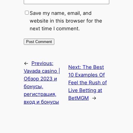
Save my name, email, and
website in this browser for the
next time I comment.
←
Previous:
Next:
The Best
Vavada casino |
10 Examples Of
Обзор 2023 и
Feel the Rush of
бонусы,
Live Betting at
регистрация,
BetMGM
→
вход и бонусы