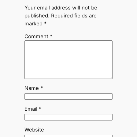
Your email address will not be
published.
Required fields are
marked
*
Comment
*
Name
*
Email
*
Website