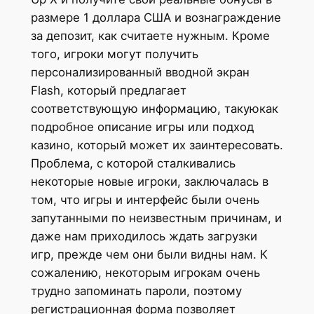
размере 1 доллара США и вознаграждение
за депозит, как считаете нужным. Кроме
того, игроки могут получить
персонализированный вводной экран
Flash, который предлагает
соответствующую информацию, такуюкак
подробное описание игры или подход
казино, который может их заинтересовать.
Проблема, с которой сталкивались
некоторые новые игроки, заключалась в
том, что игры и интерфейс были очень
запутанными по неизвестным причинам, и
даже нам приходилось ждать загрузки
игр, прежде чем они были видны нам. К
сожалению, некоторым игрокам очень
трудно запоминать пароли, поэтому
регистрационная форма позволяет