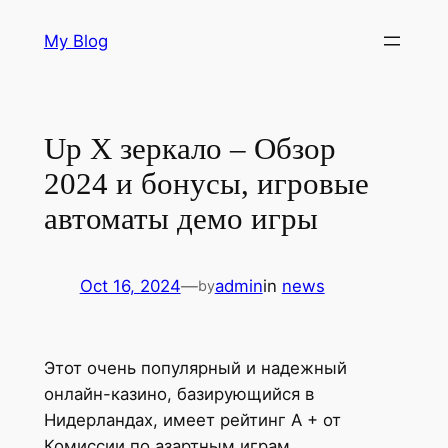
Skip
My Blog
to
content
Up X зеркало – Обзор
2024 и бонусы, игровые
автоматы демо игры
Oct 16, 2024
—
admin
in
news
by
Этот очень популярный и надежный
онлайн-казино, базирующийся в
Нидерландах, имеет рейтинг A + от
Комиссии по азартным играм