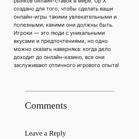
рынков онлайн-ставок в мире. Up X
создано для того, чтобы сделать ваши
онлайн-игры такими увлекательными и
полезными, какими они должны быть.
Игроки — это люди с уникальными
вкусами и предпочтениями, но одно
можно сказать наверняка: когда дело
доходит до онлайн-казино, все они
заслуживают отличного игрового опыта!
Comments
Leave a Reply