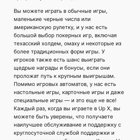
Вы можете играть в обычные игры,
маленькие черные числа или
американскую рулетку, и у нас есть
большой выбор покерных игр, включая
техасский холдем, омаху и некоторые из
более традиционных форм игры. У
игроков также есть шанс выиграть
щедрые награды и бонусы, если они
проложат путь к крупным выигрышам.
Помимо игровых автоматов, у нас есть
настольные игры, карточные игры и даже
специальные игры — и это еще не все!
Каждый раз, когда вы играете в Up X, вы
можете быть уверены, что получаете
наилучшее обслуживание и поддержку с
круглосуточной службой поддержки и