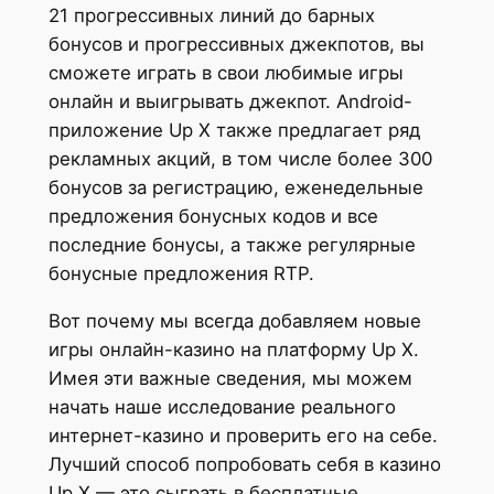
21 прогрессивных линий до барных
бонусов и прогрессивных джекпотов, вы
сможете играть в свои любимые игры
онлайн и выигрывать джекпот. Android-
приложение Up X также предлагает ряд
рекламных акций, в том числе более 300
бонусов за регистрацию, еженедельные
предложения бонусных кодов и все
последние бонусы, а также регулярные
бонусные предложения RTP.
Вот почему мы всегда добавляем новые
игры онлайн-казино на платформу Up X.
Имея эти важные сведения, мы можем
начать наше исследование реального
интернет-казино и проверить его на себе.
Лучший способ попробовать себя в казино
Up X — это сыграть в бесплатные