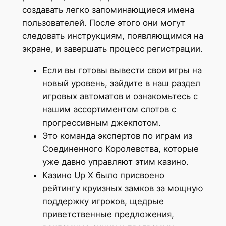
создавать легко запоминающиеся имена
пользователей. После этого они могут
следовать инструкциям, появляющимся на
экране, и завершать процесс регистрации.
Если вы готовы вывести свои игры на
новый уровень, зайдите в наш раздел
игровых автоматов и ознакомьтесь с
нашим ассортиментом слотов с
прогрессивным джекпотом.
Это команда экспертов по играм из
Соединенного Королевства, которые
уже давно управляют этим казино.
Казино Up X было присвоено
рейтингу круизных замков за мощную
поддержку игроков, щедрые
приветственные предложения,