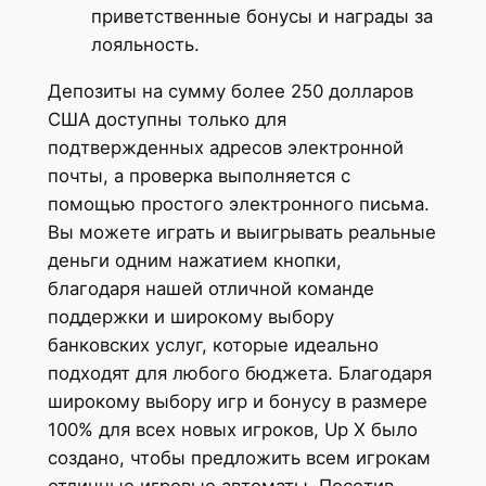
приветственные бонусы и награды за
лояльность.
Депозиты на сумму более 250 долларов
США доступны только для
подтвержденных адресов электронной
почты, а проверка выполняется с
помощью простого электронного письма.
Вы можете играть и выигрывать реальные
деньги одним нажатием кнопки,
благодаря нашей отличной команде
поддержки и широкому выбору
банковских услуг, которые идеально
подходят для любого бюджета. Благодаря
широкому выбору игр и бонусу в размере
100% для всех новых игроков, Up X было
создано, чтобы предложить всем игрокам