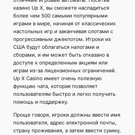
отличные игровые автоматы. Посетив
казино Up X, вы сможете насладиться
более чем 500 самыми популярными
играми в мире, начиная от классических
настольных игр и заканчивая слотами с
прогрессивным джекпотом. Игроки из
США будут облагаться налогами и
сборами, и им может быть отказано в
доступе к определенным акциям или
играм из-за лицензионных ограничений.
Up X Casino имеет очень полезную
функцию чата, которая позволяет
пользователям быстро и легко получить
помощь и поддержку.
Проще говоря, игроки должны ввести имя
пользователя, адрес электронной почты,
страну проживания, а затем ввести сумму,