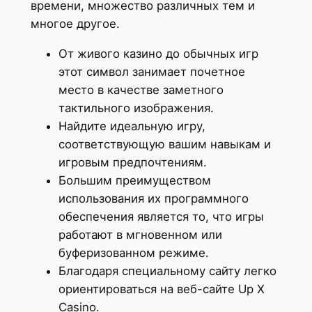
времени, множество различных тем и
многое другое.
От живого казино до обычных игр
этот символ занимает почетное
место в качестве заметного
тактильного изображения.
Найдите идеальную игру,
соответствующую вашим навыкам и
игровым предпочтениям.
Большим преимуществом
использования их программного
обеспечения является то, что игры
работают в мгновенном или
буферизованном режиме.
Благодаря специальному сайту легко
ориентироваться на веб-сайте Up X
Casino.