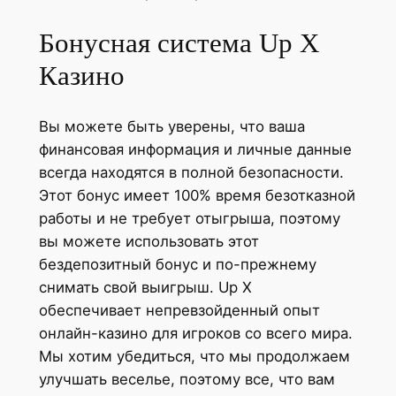
Бонусная система Up X
Казино
Вы можете быть уверены, что ваша
финансовая информация и личные данные
всегда находятся в полной безопасности.
Этот бонус имеет 100% время безотказной
работы и не требует отыгрыша, поэтому
вы можете использовать этот
бездепозитный бонус и по-прежнему
снимать свой выигрыш. Up X
обеспечивает непревзойденный опыт
онлайн-казино для игроков со всего мира.
Мы хотим убедиться, что мы продолжаем
улучшать веселье, поэтому все, что вам