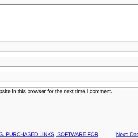
ite in this browser for the next time I comment.
KS, PURCHASED LINKS, SOFTWARE FOR
Next:
Da