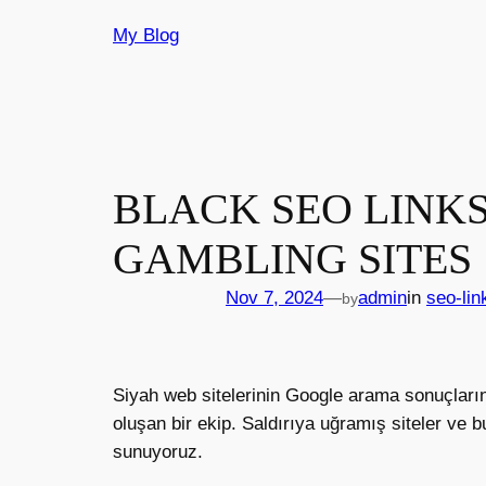
Skip
My Blog
to
content
BLACK SEO LINKS
GAMBLING SITES
Nov 7, 2024
—
admin
in
seo-lin
by
Siyah web sitelerinin Google arama sonuçlar
oluşan bir ekip. Saldırıya uğramış siteler ve 
sunuyoruz.