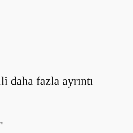
i daha fazla ayrıntı
en