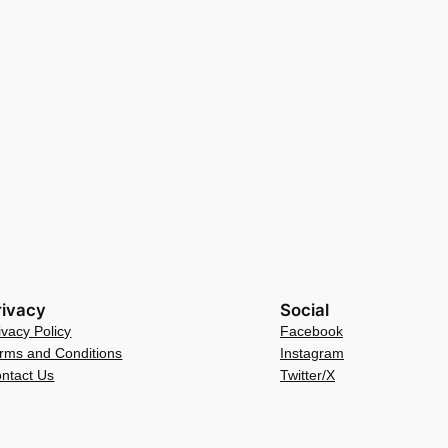
rivacy
Social
ivacy Policy
Facebook
rms and Conditions
Instagram
ntact Us
Twitter/X