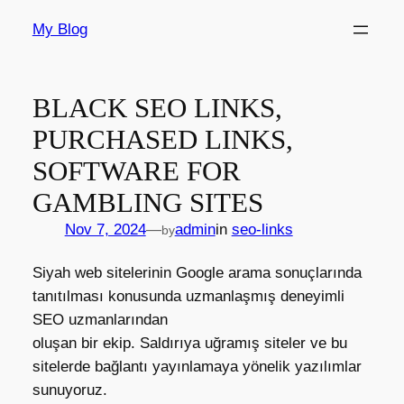
Skip
My Blog
to
content
BLACK SEO LINKS,
PURCHASED LINKS,
SOFTWARE FOR
GAMBLING SITES
Nov 7, 2024
—
admin
in
seo-links
by
Siyah web sitelerinin Google arama sonuçlarında
tanıtılması konusunda uzmanlaşmış deneyimli
SEO uzmanlarından
oluşan bir ekip. Saldırıya uğramış siteler ve bu
sitelerde bağlantı yayınlamaya yönelik yazılımlar
sunuyoruz.